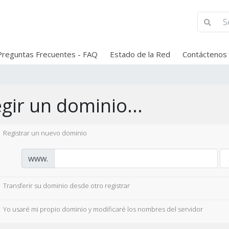
Preguntas Frecuentes - FAQ
Estado de la Red
Contáctenos
egir un dominio...
Registrar un nuevo dominio
www.
Transferir su dominio desde otro registrar
Yo usaré mi propio dominio y modificaré los nombres del servidor