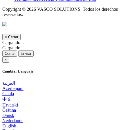
Copyright © 2026 VASCO SOLUTIONS. Todos los derechos
reservados.
×
Cerrar
Cargando...
Cargando...
Cerrar
Enviar
×
Cambiar Lenguaje
العربية
Azerbaijani
Català
中文
Hrvatski
Čeština
Dansk
Nederlands
English