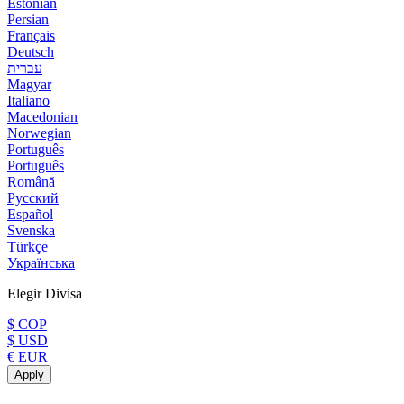
Estonian
Persian
Français
Deutsch
עברית
Magyar
Italiano
Macedonian
Norwegian
Português
Português
Română
Русский
Español
Svenska
Türkçe
Українська
Elegir Divisa
$ COP
$ USD
€ EUR
Apply