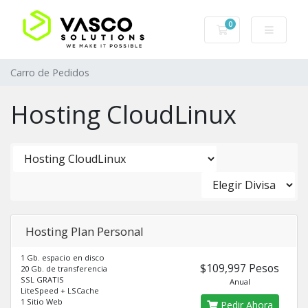
0
Carro de Pedidos
Carro de Pedidos
Hosting CloudLinux
Hosting Plan Personal
1 Gb. espacio en disco
$109,997 Pesos
20 Gb. de transferencia
SSL GRATIS
Anual
LiteSpeed + LSCache
1 Sitio Web
Pedir Ahora