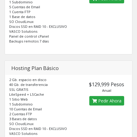
1 Subdominio
5 Cuentas de Email
1 Cuenta FTP
1 Base de datos
SO CloudLinux
Discos SSD en RAID 10 - EXCLUSIVO
VASCO Solutions
Panel de control cPanel
Backups remotos 7 días
Hosting Plan Básico
2 Gb. espacio en disco
$129,999 Pesos
40 Gb. de transferencia
SSL GRATIS
Anual
LiteSpeed + LSCache
1 Sitio Web
Pedir Ahora
1 Subdominio
10 Cuentas de Email
2 Cuentas FTP
3 Bases de datos
SO CloudLinux
Discos SSD en RAID 10 - EXCLUSIVO
VASCO Solutions