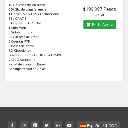
10 Gb. espacio en disco
$199,997 Pesos
200 Gb. de transferencia
1 Dominio GRATIS el primer año
Anual
SSL GRATIS
LiteSpeed + LSCache
Pedir Ahora
1 Sitio Web
3 Subdominios
20 Cuentas de Email
2 Cuentas FTP
8 Bases de datos
SO CloudLinux
Discos SSD en RAID 10 - EXCLUSIVO
VASCO Solutions
Panel de control cPanel
Backups remotos 7 días
Español / $ COP