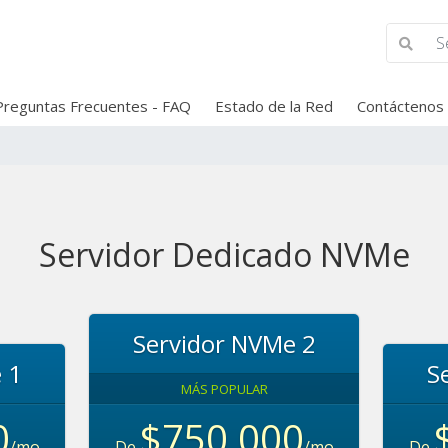
Preguntas Frecuentes - FAQ
Estado de la Red
Contáctenos
Servidor Dedicado NVMe
Servidor NVMe 2
 1
S
MÁS POPULAR
0
$750,000
/mo
De
/mo
De