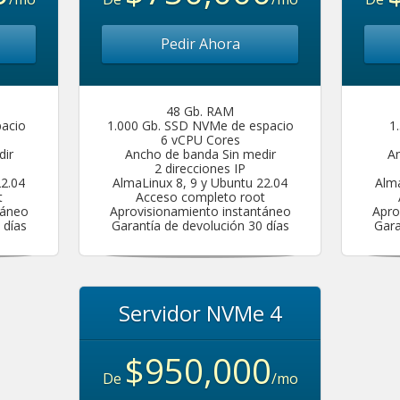
Pedir Ahora
48 Gb. RAM
acio
1.000 Gb. SSD NVMe de espacio
1
6 vCPU Cores
dir
Ancho de banda Sin medir
An
2 direcciones IP
22.04
AlmaLinux 8, 9 y Ubuntu 22.04
Alma
t
Acceso completo root
táneo
Aprovisionamiento instantáneo
Apro
 días
Garantía de devolución 30 días
Gara
Servidor NVMe 4
$950,000
De
/mo