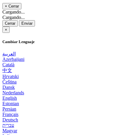
×
Cerrar
Cargando...
Cargando...
Cerrar
Enviar
×
Cambiar Lenguaje
العربية
Azerbaijani
Català
中文
Hrvatski
Čeština
Dansk
Nederlands
English
Estonian
Persian
Français
Deutsch
עברית
Magyar