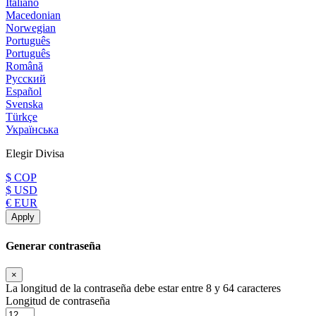
Italiano
Macedonian
Norwegian
Português
Português
Română
Русский
Español
Svenska
Türkçe
Українська
Elegir Divisa
$ COP
$ USD
€ EUR
Apply
Generar contraseña
×
La longitud de la contraseña debe estar entre 8 y 64 caracteres
Longitud de contraseña